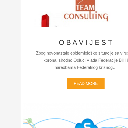
O B A V I J E S T
Zbog novonastale epidemiološke situacije sa vir
korona, shodno Odluci Vlada Federacije BiH i
naredbama Federalnog kriznog…
READ MORE