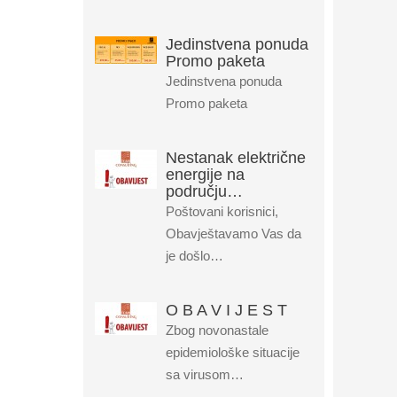
Jedinstvena ponuda
Promo paketa
Jedinstvena ponuda
Promo paketa
Nestanak električne
energije na
području…
Poštovani korisnici,
Obavještavamo Vas da
je došlo…
O B A V I J E S T
Zbog novonastale
epidemiološke situacije
sa virusom…