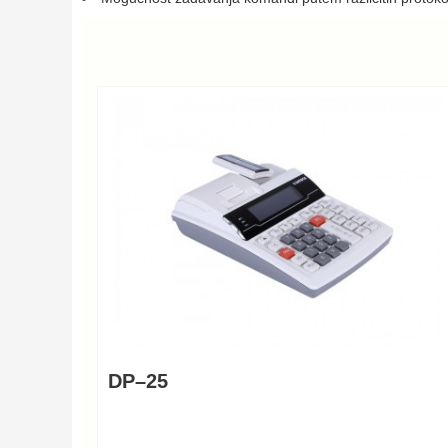
DP–25