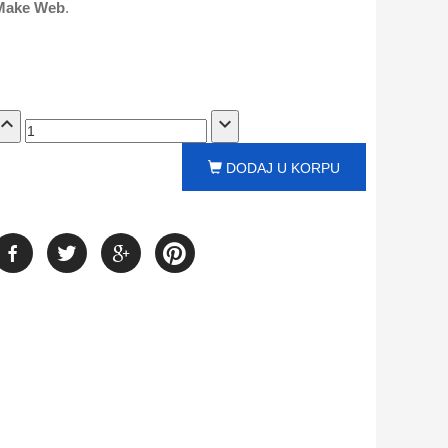
Make Web
.
pand_less
expand_more
DODAJ U KORPU