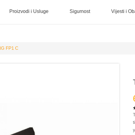
Proizvodi i Usluge
Sigurnost
Vijesti i O
NG FP1 C
T
t
y