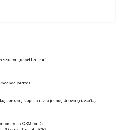
sistemu „ubaci i zatvori“
ethodnog perioda
oj poreznoj stopi na nivou jednog dnevnog izvještaja
 vremenom na GSM mreži
la (Datecs, Tremol, HCP)