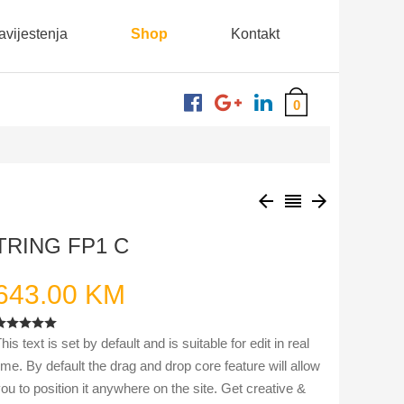
bavijestenja
Shop
Kontakt
0
arrow_backward
reorder
arrow_forward
TRING FP1 C
643.00 KM
his text is set by default and is suitable for edit in real
ime. By default the drag and drop core feature will allow
ou to position it anywhere on the site. Get creative &