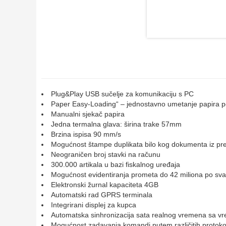
Plug&Play USB sučelje za komunikaciju s PC
Paper Easy-Loading“ – jednostavno umetanje papira po 
Manualni sjekač papira
Jedna termalna glava: širina trake 57mm
Brzina ispisa 90 mm/s
Mogućnost štampe duplikata bilo kog dokumenta iz pr
Neograničen broj stavki na računu
300.000 artikala u bazi fiskalnog uređaja
Mogućnost evidentiranja prometa do 42 miliona po svak
Elektronski žurnal kapaciteta 4GB
Automatski rad GPRS terminala
Integrirani displej za kupca
Automatska sinhronizacija sata realnog vremena sa
Mogućnost zadavanja komandi putem različitih protoko